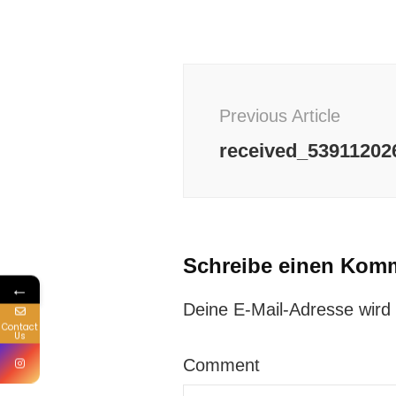
Post
Navigation
Previous Article
received_539112026
Schreibe einen Kom
←
Deine E-Mail-Adresse wird n
Contact
Us
Comment