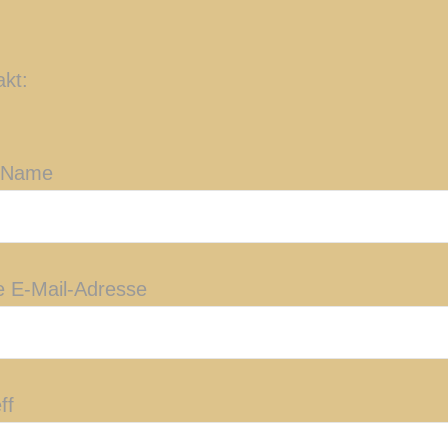
akt:
 Name
e E-Mail-Adresse
ff