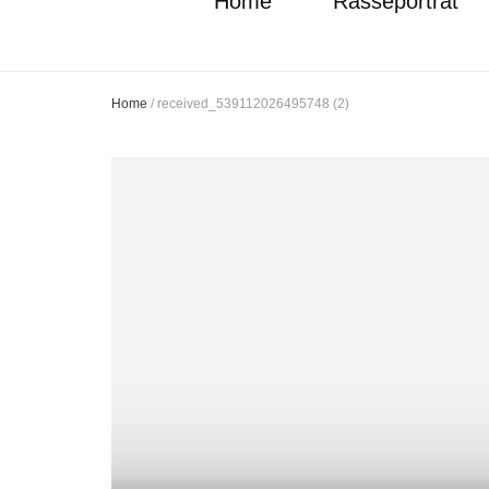
Home
Rasseporträt
Home
/
received_539112026495748 (2)