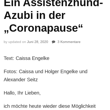
Ein Assistenzhund-
Azubi in der
„Coronapause“
zu
by
updated on
Juni 28, 2020
3 Kommentare
Ein
Assistenzhund-
Azubi
Text: Caissa Engelke
in
der
Fotos: Caissa und Holger Engelke und
„Coronapause“
Alexander Seitz
Hallo, Ihr Lieben,
ich möchte heute wieder diese Möglichkeit