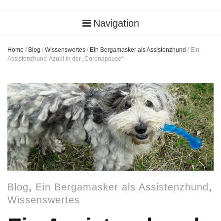
Navigation
Home
/
Blog
/
Wissenswertes
/
Ein Bergamasker als Assistenzhund
/
Ein
Assistenzhund-Azubi in der „Coronapause“
Blog
,
Ein Bergamasker als Assistenzhund
,
Wissenswertes