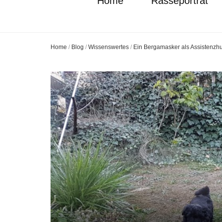
Home
Rasseporträt
Home
/
Blog
/
Wissenswertes
/
Ein Bergamasker als Assistenzh