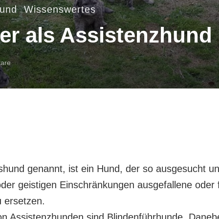
hund
,
Wissenswertes
er als Assistenzhund
zu
are
Ein
Bergamasker
als
Assistenzhund
shund genannt, ist ein Hund, der so ausgesucht un
oder geistigen Einschränkungen ausgefallene oder
u ersetzen.
n Assistenzhunden sind Blindenführhunde. Daneben