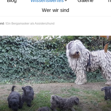
Blog
Wissenswertes
Galerie
T
Wer wir sind
und
/
Ein Bergamasker als Assistenzhund