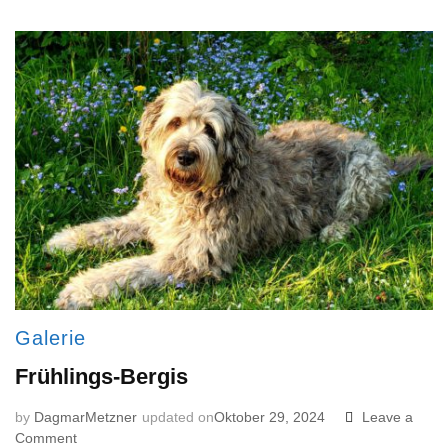
Galerie
Frühlings-Bergis
by
DagmarMetzner
updated on
Oktober 29, 2024
Leave a
on
Comment