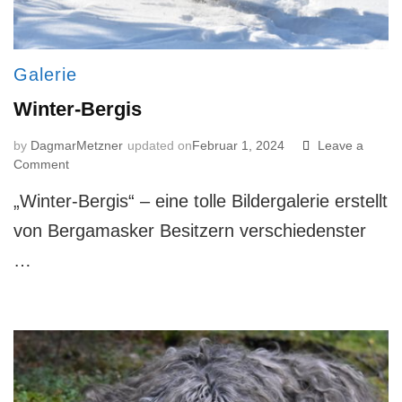
Galerie
Winter-Bergis
by
DagmarMetzner
updated on
Februar 1, 2024
Leave a
on
Comment
Winter-
„Winter-Bergis“ – eine tolle Bildergalerie erstellt
Bergis
von Bergamasker Besitzern verschiedenster
…