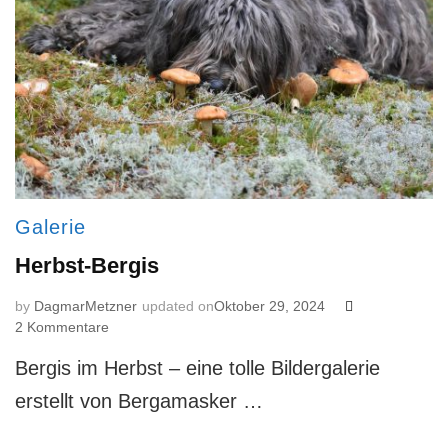
Galerie
Herbst-Bergis
by
DagmarMetzner
updated on
Oktober 29, 2024
zu
2 Kommentare
Herbst-
Bergis im Herbst – eine tolle Bildergalerie
Bergis
erstellt von Bergamasker …