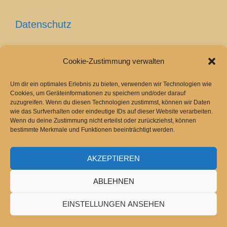
Datenschutz
Cookie-Zustimmung verwalten
Cookie-Richtlinie (EU)
Um dir ein optimales Erlebnis zu bieten, verwenden wir Technologien wie
Cookies, um Geräteinformationen zu speichern und/oder darauf
zuzugreifen. Wenn du diesen Technologien zustimmst, können wir Daten
wie das Surfverhalten oder eindeutige IDs auf dieser Website verarbeiten.
Wenn du deine Zustimmung nicht erteilst oder zurückziehst, können
bestimmte Merkmale und Funktionen beeinträchtigt werden.
AKZEPTIEREN
2026 Copyright
Bergamasker Hirtenhund
.
Powered by
WordPress
.
ABLEHNEN
EINSTELLUNGEN ANSEHEN