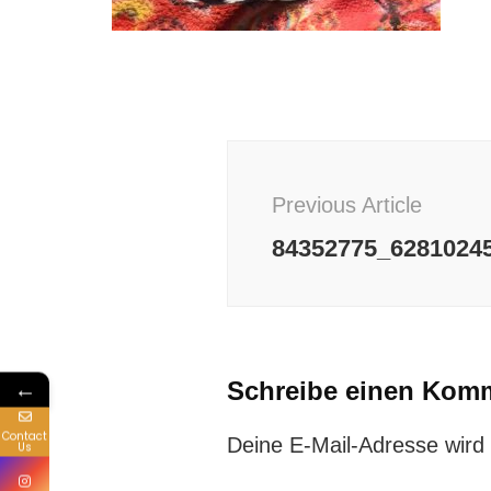
Post
Navigation
Previous Article
84352775_6281024
←
Schreibe einen Kom
Contact
Deine E-Mail-Adresse wird n
Us