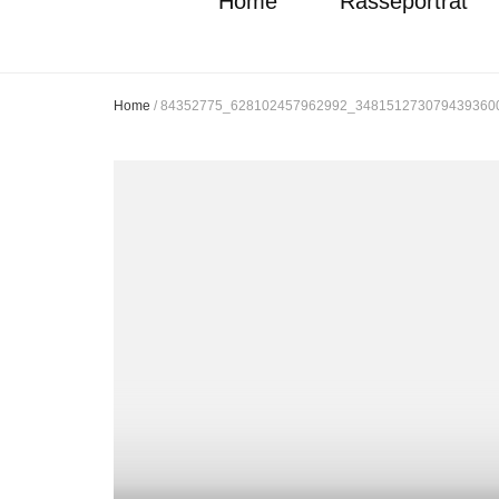
Home
Rasseporträt
Home
/
84352775_628102457962992_348151273079439360