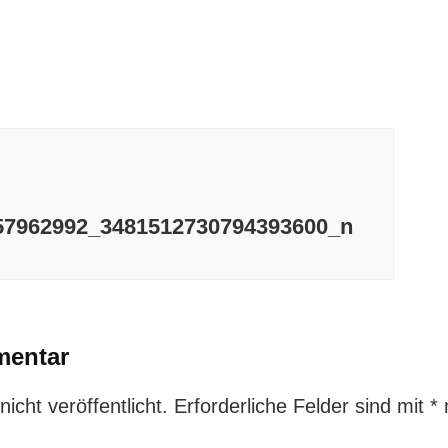
57962992_3481512730794393600_n
mentar
icht veröffentlicht.
Erforderliche Felder sind mit
*
m