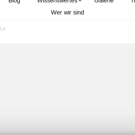
Blog
Wissenswertes
Galerie
T
Wer wir sind
0_n