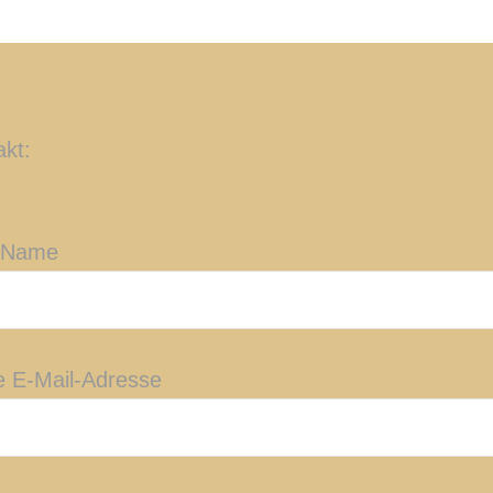
akt:
 Name
e E-Mail-Adresse