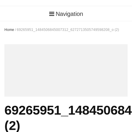
Navigation
Home
/
69265951_1484506845007312_6272713505749598208_o (2)
69265951_14845068
(2)