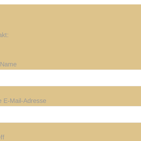
akt:
 Name
e E-Mail-Adresse
ff