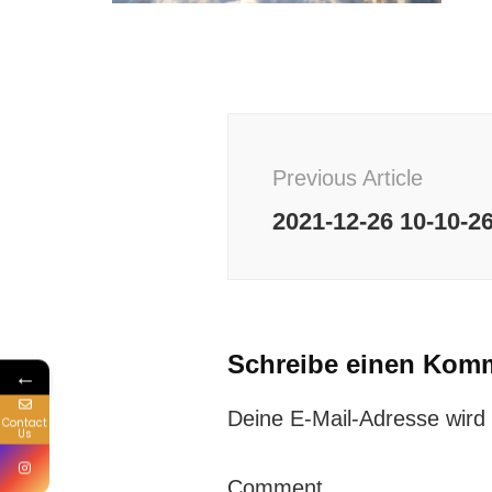
Post
Navigation
Previous Article
2021-12-26 10-10-2
Schreibe einen Kom
←
Deine E-Mail-Adresse wird n
Contact
Us
Comment