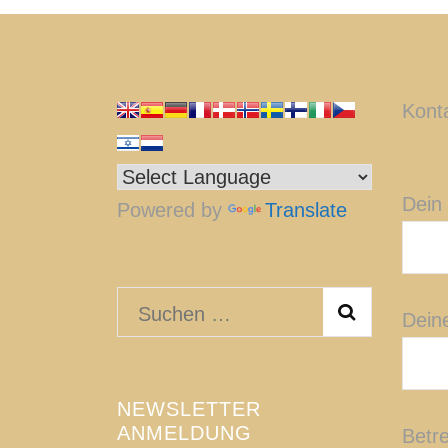
Kont
Dein
Powered by
Translate
Suchen
Dein
nach:
NEWSLETTER
ANMELDUNG
Betre