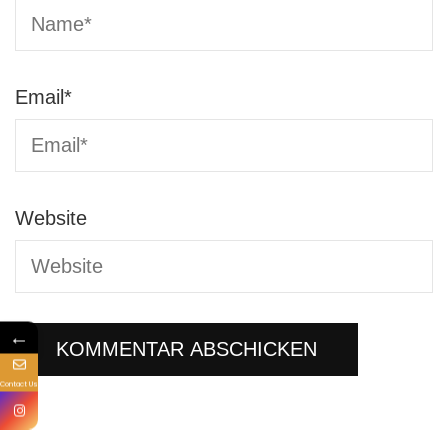
Email
*
Website
←
Contact Us