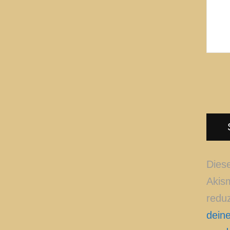
Dies
Akis
redu
deine