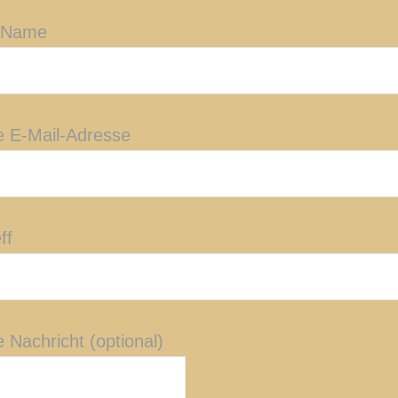
 Name
e E-Mail-Adresse
ff
 Nachricht (optional)