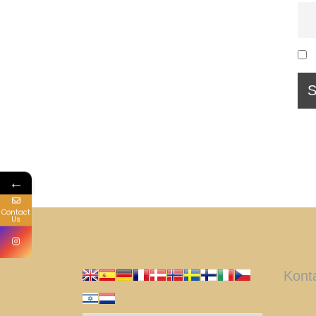
←
Contact
Us
Kont