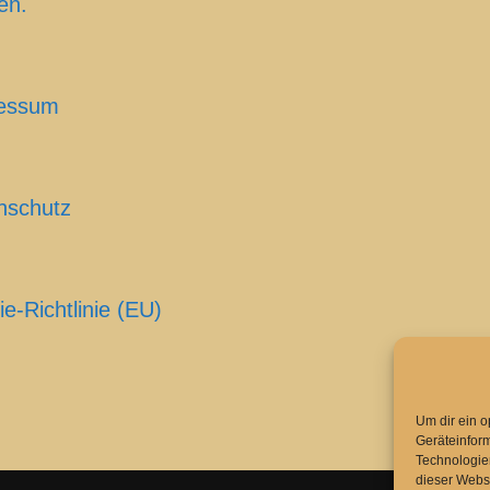
en.
essum
nschutz
e-Richtlinie (EU)
Um dir ein o
Geräteinfor
Technologien
dieser Websi